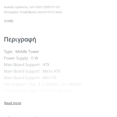
GA-CASE-C500P-ST-ICE
Κατηγορίες:
Αναβάθμιση
,
Κουτιά Η/Υ (Cases)
SHARE
Περιγραφή
Type : Middle Tower
Power Supply : 0 W
Main Board Support : ATX
Main Board Support : Micro ATX
Main Board Support : Mini ITX
Fan Support : Top: 3 x 120mm / 2 x 140mm
Fan Support : Rear: 1 x 120 / 140 mm
Fan Support : Rear: 3 x 120mm
Fan Support : Bottom: 3 x 120 mm
Included fans : 4 x 120mm (ARGB & PMW)
Radiator Compatibility : Top: 120/240/280/360mm