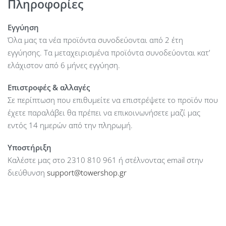
Πληροφορίες
Radiator Compatibility : Rear: 140mm
Radiator Compatibility : Front: 120/240/280/360mm
Εγγύηση
Maximum CPU Cooler Height : up to 175 mm
Όλα μας τα νέα προϊόντα συνοδεύονται από 2 έτη
Maximum GPU Length : up to 410 mm
εγγύησης. Τα μεταχειρισμένα προϊόντα συνοδεύονται κατ’
Maximum PSU Length : up to 200 mm
ελάχιστον από 6 μήνες εγγύηση.
Dimensions (mm) : 501 x 430 x 235 mm
Επιστροφές & αλλαγές
Drive bays accessible : 1 x 2.5”
Σε περίπτωση που επιθυμείτε να επιστρέψετε το προϊόν που
Drive bays accessible : 2 x 3.5”
έχετε παραλάβει θα πρέπει να επικοινωνήσετε μαζί μας
Expansion Slots : 7
εντός 14 ημερών από την πληρωμή.
Ports : 2 x USB 3.0
Ports : 1 x HD Audio
Υποστήριξη
Ports : 1 x USB-C
Καλέστε μας στο 2310 810 961 ή στέλνοντας email στην
Colour : White
διεύθυνση
support@towershop.gr