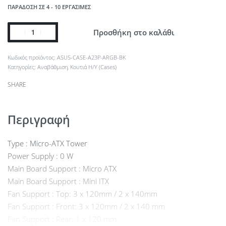
ΠΑΡΆΔΟΣΗ ΣΕ 4 - 10 ΕΡΓΆΣΙΜΕΣ
Προσθήκη στο καλάθι
ASUS-CASE-A23P-ARGB-BK
Κατηγορίες:
Αναβάθμιση
,
Κουτιά Η/Υ (Cases)
SHARE
Περιγραφή
Type : Micro-ATX Tower
Power Supply : 0 W
Main Board Support : Micro ATX
Main Board Support : Mini ITX
Fan Support : Top: 3 x 120mm / 2 x 140mm
Fan Support : Front: 3 x 120mm / 2 x 140 mm
Fan Support : Rear: 1 x 120 mm