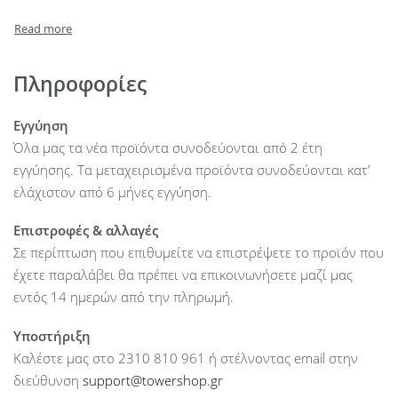
Included fans : 4
Radiator Compatibility : Top: 120/240/280/360mm
Radiator Compatibility : Front: 120/240/280/360mm
Radiator Compatibility : Rear: 120mm
Πληροφορίες
Maximum CPU Cooler Height : up to 165 mm
Maximum GPU Length : up to 380 mm
Εγγύηση
Maximum PSU Length : up to 210 mm
Όλα μας τα νέα προϊόντα συνοδεύονται από 2 έτη
Dimensions (mm) : 479 x 220 x 450 mm
εγγύησης. Τα μεταχειρισμένα προϊόντα συνοδεύονται κατ’
Drive bays accessible : 1 x 2.5”
ελάχιστον από 6 μήνες εγγύηση.
Drive bays accessible : 2 x 2.5″/3.5″
Επιστροφές & αλλαγές
Expansion Slots : 5
Σε περίπτωση που επιθυμείτε να επιστρέψετε το προϊόν που
Ports : 2 x USB 3.2 Gen 1
έχετε παραλάβει θα πρέπει να επικοινωνήσετε μαζί μας
Ports : 1 x USB-C
εντός 14 ημερών από την πληρωμή.
Ports : 1 x Microphone
Ports : 1 x Headphones
Υποστήριξη
Colour : Black
Καλέστε μας στο 2310 810 961 ή στέλνοντας email στην
διεύθυνση
support@towershop.gr