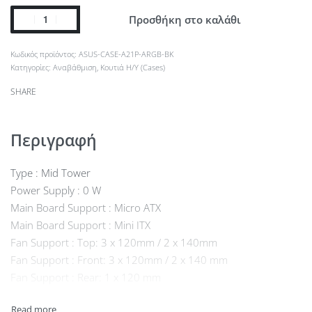
Προσθήκη στο καλάθι
ASUS-CASE-A21P-ARGB-BK
Κατηγορίες:
Αναβάθμιση
,
Κουτιά Η/Υ (Cases)
SHARE
Περιγραφή
Type : Mid Tower
Power Supply : 0 W
Main Board Support : Micro ATX
Main Board Support : Mini ITX
Fan Support : Top: 3 x 120mm / 2 x 140mm
Fan Support : Front: 3 x 120mm / 2 x 140 mm
Fan Support : Rear: 1 x 120 mm
Included fans : 4
Radiator Compatibility : Top: 120/240/280/360mm