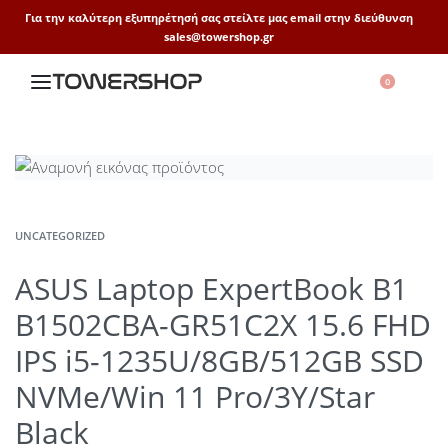
Για την καλύτερη εξυπηρέτησή σας στείλτε μας email στην διεύθυνση
sales@towershop.gr
0
UNCATEGORIZED
ASUS Laptop ExpertBook B1
B1502CBA-GR51C2X 15.6 FHD
IPS i5-1235U/8GB/512GB SSD
NVMe/Win 11 Pro/3Y/Star
Black