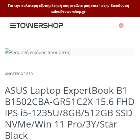
Για την καλύτερη εξυπηρέτησή σας στείλτε μας email στην διεύθυνση
sales@towershop.gr
0
UNCATEGORIZED
ASUS Laptop ExpertBook B1
B1502CBA-GR51C2X 15.6 FHD
IPS i5-1235U/8GB/512GB SSD
NVMe/Win 11 Pro/3Y/Star
Black