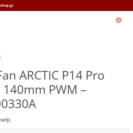
shop.gr
0
S
Fan ARCTIC P14 Pro
e 140mm PWM –
0330A
νικής