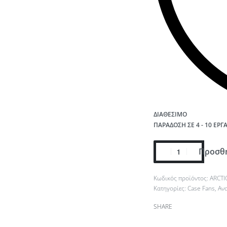
ΔΙΑΘΈΣΙΜΟ
ΠΑΡΆΔΟΣΗ ΣΕ 4 - 10 ΕΡΓ
Προσθή
ARCTI
Κατηγορίες:
Case Fans
,
Αν
SHARE