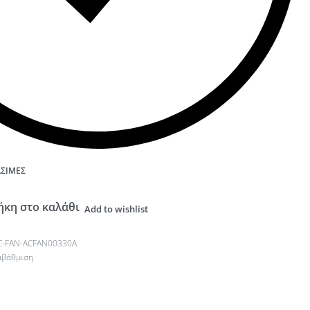
ΆΣΙΜΕΣ
κη στο καλάθι
Add to wishlist
C-FAN-ACFAN00330A
αβάθμιση