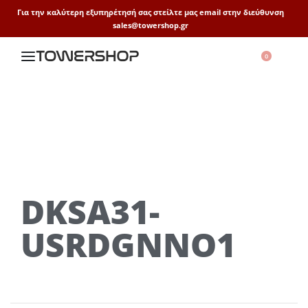
Για την καλύτερη εξυπηρέτησή σας στείλτε μας email στην διεύθυνση
sales@towershop.gr
0
DKSA31-
USRDGNNO1