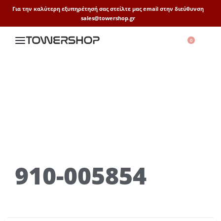
Για την καλύτερη εξυπηρέτησή σας στείλτε μας email στην διεύθυνση
sales@towershop.gr
0
910-005854