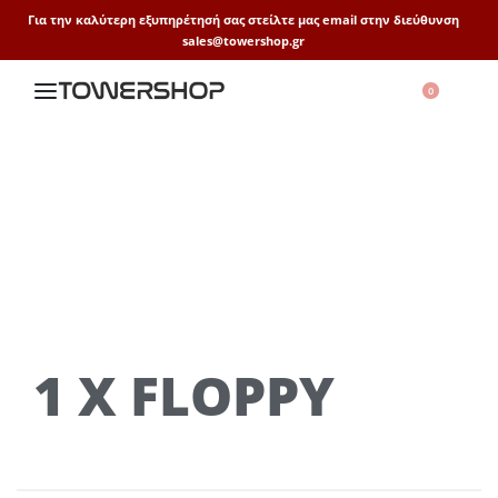
Για την καλύτερη εξυπηρέτησή σας στείλτε μας email στην διεύθυνση
sales@towershop.gr
0
1 X FLOPPY