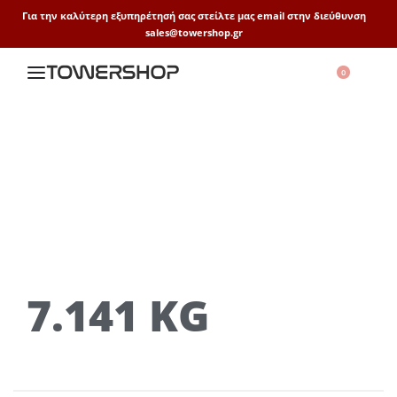
Για την καλύτερη εξυπηρέτησή σας στείλτε μας email στην διεύθυνση
sales@towershop.gr
0
7.141 KG