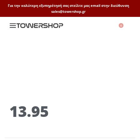
Για την καλύτερη εξυπηρέτησή σας στείλτε μας email στην διεύθυνση
sales@towershop.gr
0
13.95