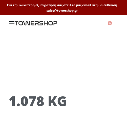
Για την καλύτερη εξυπηρέτησή σας στείλτε μας email στην διεύθυνση
sales@towershop.gr
0
1.078 KG