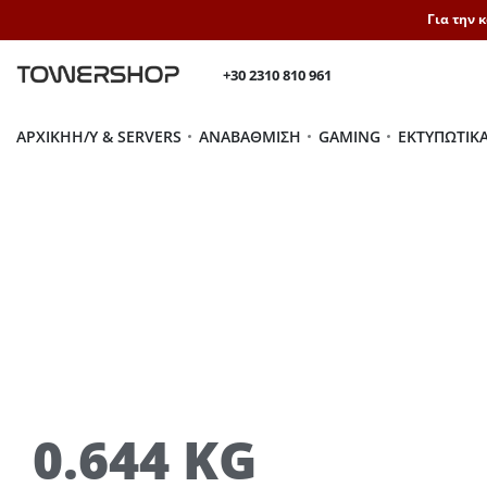
Για την 
+30 2310 810 961
ΑΡΧΙΚΉ
H/Y & SERVERS
ΑΝΑΒΆΘΜΙΣΗ
GAMING
ΕΚΤΥΠΩΤΙΚ
0.644 KG