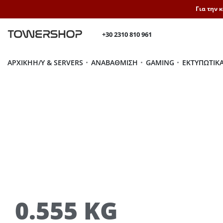
Για την 
+30 2310 810 961
ΑΡΧΙΚΉ
H/Y & SERVERS
ΑΝΑΒΆΘΜΙΣΗ
GAMING
ΕΚΤΥΠΩΤΙΚ
0.555 KG