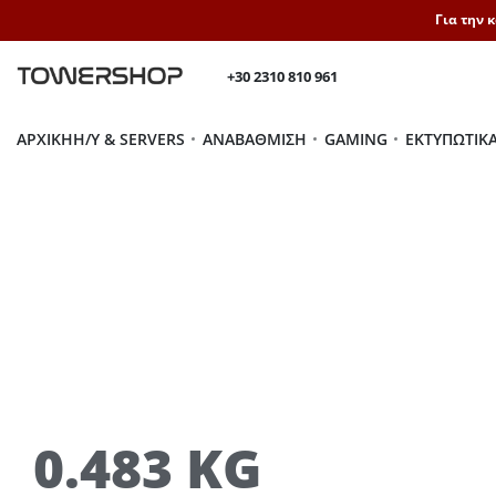
Για την 
+30 2310 810 961
ΑΡΧΙΚΉ
H/Y & SERVERS
ΑΝΑΒΆΘΜΙΣΗ
GAMING
ΕΚΤΥΠΩΤΙΚ
0.483 KG