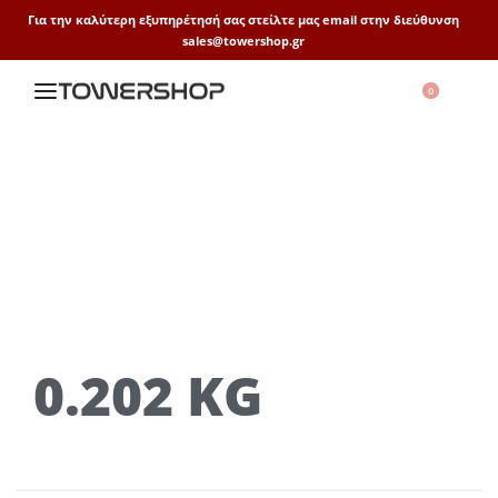
Για την καλύτερη εξυπηρέτησή σας στείλτε μας email στην διεύθυνση
sales@towershop.gr
0
0.202 KG