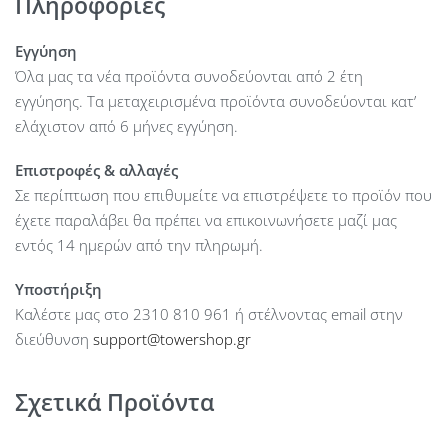
Πληροφορίες
Form Factor : Rack mount (1U)
Redundancy : Shadow Mode (VRRP) Gateway Failover, (2) Hot-
Εγγύηση
Swappable PSUs
Όλα μας τα νέα προϊόντα συνοδεύονται από 2 έτη
SSL/TLS Inspection Concurrent Sessions : 10,000
εγγύησης. Τα μεταχειρισμένα προϊόντα συνοδεύονται κατ’
Concurrent Sessions : 1 Million
ελάχιστον από 6 μήνες εγγύηση.
New Sessions / Second : 71,000
Stateful Firewall : Yes
Επιστροφές & αλλαγές
Application-Aware Layer 7 Firewall : Yes
Σε περίπτωση που επιθυμείτε να επιστρέψετε το προϊόν που
SSL Inspection & URL Filtering : Yes
έχετε παραλάβει θα πρέπει να επικοινωνήσετε μαζί μας
DPI & Traffic Identification : Yes
εντός 14 ημερών από την πληρωμή.
Zone-Based Firewall Advanced Filtering (Regions, Domains,
Υποστήριξη
Apps) : Yes
Καλέστε μας στο 2310 810 961 ή στέλνοντας email στην
Content Filtering : Yes
διεύθυνση
support@towershop.gr
Intrusion Prevention (IPS/IDS) : Yes
Ad Blocking : Yes
IDS/IPS Signatures : 95,000+ with CyberSecure Enterprise
Σχετικά Προϊόντα
License-Free SD-WAN : Yes
Site-to-Site VPN (Site Magic) : Yes