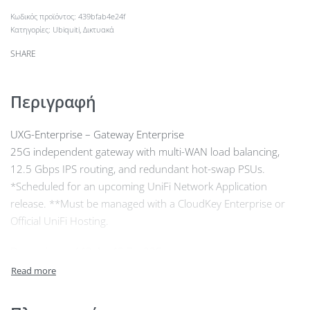
439bfab4e24f
Κατηγορίες:
Ubiquiti
,
Δικτυακά
SHARE
Περιγραφή
UXG-Enterprise – Gateway Enterprise
25G independent gateway with multi-WAN load balancing,
12.5 Gbps IPS routing, and redundant hot-swap PSUs.
*Scheduled for an upcoming UniFi Network Application
release. **Must be managed with a CloudKey Enterprise or
Official UniFi Hosting.
Dimensions : 442.4 x 43.7 x 325 mm
Default WAN Ports : (1) 25G SFP28, (1) 2.5 GbE RJ45
LAN Ports : (1) 25G SFP28, (2) 10G SFP+, (1) 2.5 GbE RJ45
IDS/IPS Throughput : 12.5 Gbps