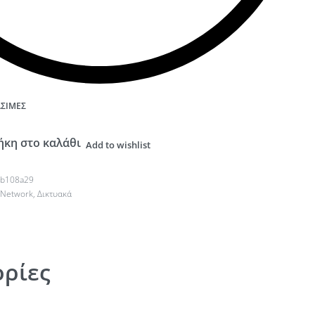
ΆΣΙΜΕΣ
κη στο καλάθι
Add to wishlist
eb108a29
 Network
,
Δικτυακά
ρίες