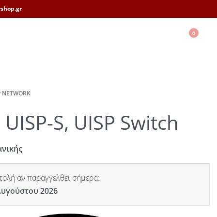
shop.gr
0
P NETWORK
i UISP-S, UISP Switch
ανικής
ολή αν παραγγελθεί σήμερα:
Αυγούστου 2026