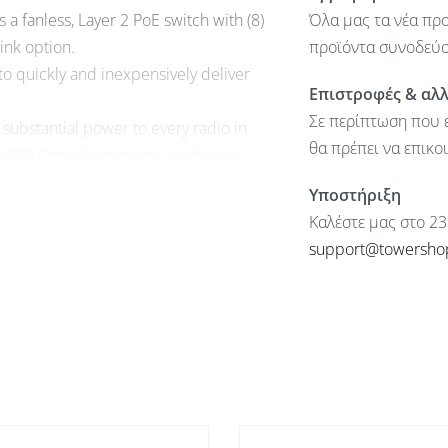
 a fanless, Layer 2 PoE switch with (8)
Όλα μας τα νέα προ
ink option.
προϊόντα συνοδεύον
 to quickly and inexpensively deliver
Επιστροφές & αλ
Σε περίπτωση που ε
 substantial power to every radio in
θα πρέπει να επικο
e UISP Console to create a cohesive
Υποστήριξη
tralized platform where you can
Καλέστε μας στο 23
support@towersho