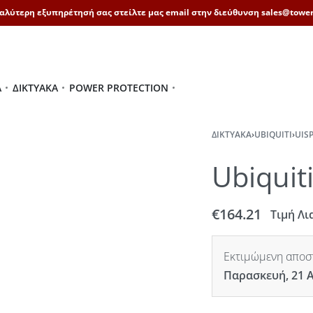
καλύτερη εξυπηρέτησή σας στείλτε μας email στην διεύθυνση sales@tower
Ά
ΔΙΚΤΥΑΚΆ
POWER PROTECTION
ΔΙΚΤΥΑΚΆ
›
UBIQUITI
›
UIS
Ubiquit
€
164.21
Τιμή Λι
Εκτιμώμενη αποστ
Παρασκευή, 21 