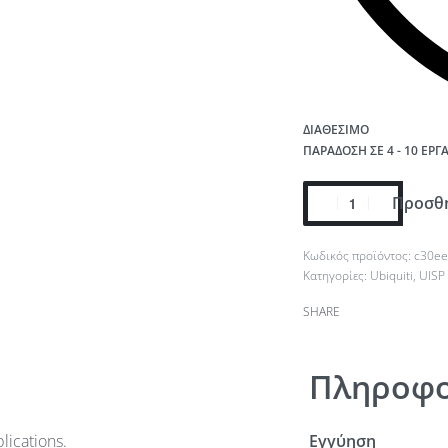
ΔΙΑΘΈΣΙΜΟ
ΠΑΡΆΔΟΣΗ ΣΕ 4 - 10 ΕΡΓ
Προσθή
c30e
Κατηγορίες:
Ubiquiti
,
UISP
SHARE
Πληροφο
lications.
Εγγύηση