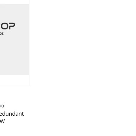
κά
Redundant
0W