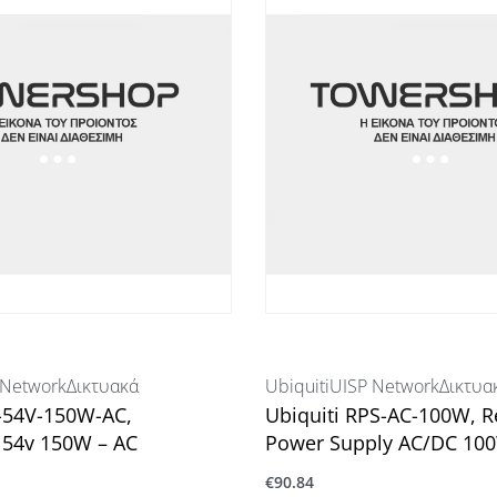
G SFP port
 5+/3, 6, 7, 😎
 Network
Δικτυακά
Ubiquiti
UISP Network
Δικτυα
P-54V-150W-AC,
Ubiquiti RPS-AC-100W, 
54v 150W – AC
Power Supply AC/DC 10
€
90.84