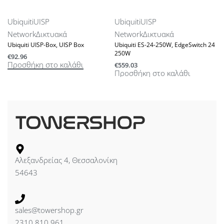
Ubiquiti
UISP
Ubiquiti
UISP
Network
Δικτυακά
Network
Δικτυακά
Ubiquiti UISP-Box, UISP Box
Ubiquiti ES-24-250W, EdgeSwitch 24
250W
€
92.96
Προσθήκη στο καλάθι
€
559.03
Προσθήκη στο καλάθι
Αλεξανδρείας 4, Θεσσαλονίκη
54643
sales@towershop.gr
2310 810 961