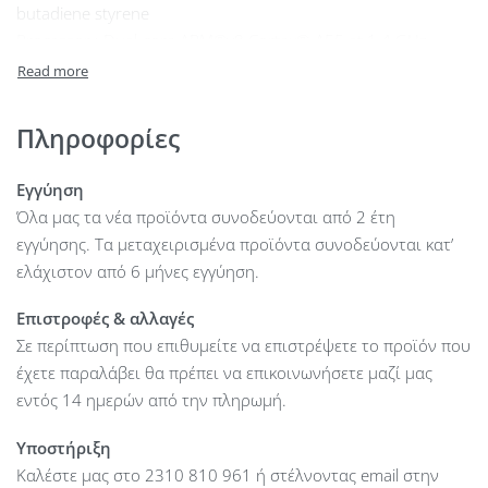
butadiene styrene
Processor : Dual-core ARM®v8 Cortex®-A55 at 1.4 GHz
Memory : 1 GB DDR4
Onboard flash storage : 256 MB NAND
Networking interface : (4) 1/2.5 GbE RJ45 LAN ports (4) 1/10G
Πληροφορίες
SFP+ ports
Management interface : Ethernet In-band Bluetooth
Εγγύηση
Total non-blocking throughput : 50 Gbps
Όλα μας τα νέα προϊόντα συνοδεύονται από 2 έτη
Switching capacity : 100 Gbps
εγγύησης. Τα μεταχειρισμένα προϊόντα συνοδεύονται κατ’
Forwarding rate : 74.4 Mpps
ελάχιστον από 6 μήνες εγγύηση.
Power method : (1) External AC/DC adapter (1) Power
TransPort DC input 27V DC, 7.04A
Επιστροφές & αλλαγές
Power supply : 27V DC, 7.04A power adapter (included)
Σε περίπτωση που επιθυμείτε να επιστρέψετε το προϊόν που
Supported voltage range : 24–28V DC
έχετε παραλάβει θα πρέπει να επικοινωνήσετε μαζί μας
Max. power consumption : 25W (Excluding PoE output.)
εντός 14 ημερών από την πληρωμή.
ESD/EMP protection : Air: ± 15 kV, contact: ± 8 kV
Υποστήριξη
Ambient operating temperature : -10°C to 50°C
Καλέστε μας στο 2310 810 961 ή στέλνοντας email στην
Ambient operating humidity : 5 to 95% noncondensing