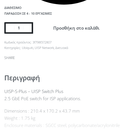
ΔΙΑΘΈΣΙΜΟ
ΠΑΡΆΔΟΣΗ ΣΕ 4 - 10 ΕΡΓΆΣΙΜΕΣ
Προσθήκη στο καλάθι
3f798f372807
Κατηγορίες:
Ubiquiti
,
UISP Network
,
Δικτυακά
SHARE
Περιγραφή
UISP-S-Plus – UISP Switch Plus
2.5 GbE PoE switch for ISP applications.
Dimensions : 210.4 x 170.2 x 43.7 mm
Weight : 1.75 kg
Enclosure materials : SGCC steel, polycarbonate/acrylonitrile