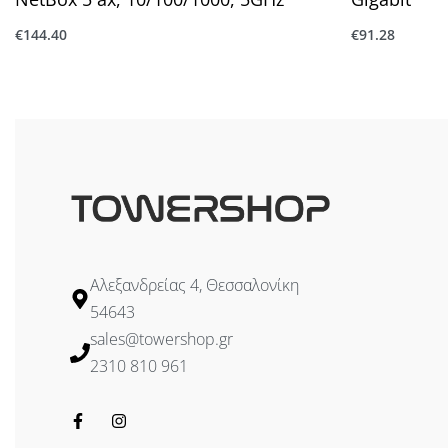
Certifications : CE, FCC, IC
€
144.40
€
91.28
Προσθήκη στο καλάθι
Προσθήκη στ
Αλεξανδρείας 4, Θεσσαλονίκη
54643
sales@towershop.gr
2310 810 961