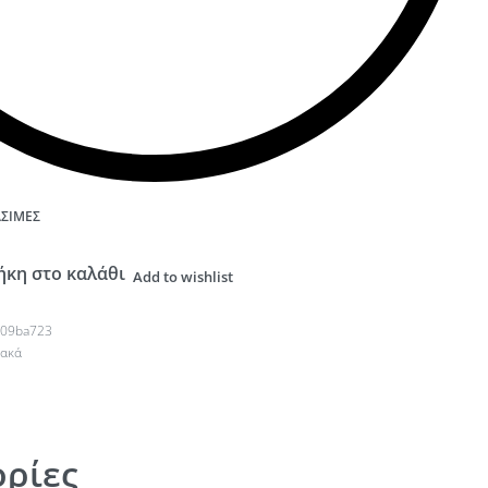
ΆΣΙΜΕΣ
κη στο καλάθι
Add to wishlist
d09ba723
υακά
ρίες