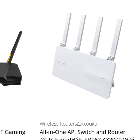
Wireless Routers
Δικτυακά
UF Gaming
All-in-One AP, Switch and Router
ASUS ExpertWiFi EBR63 AX3000 WiFi