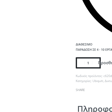
ΔΙΑΘΈΣΙΜΟ
ΠΑΡΆΔΟΣΗ ΣΕ 4 - 10 ΕΡΓ
Προσθή
c620
Κατηγορίες:
Ubiquiti
,
Δικτ
SHARE
Πληροφο