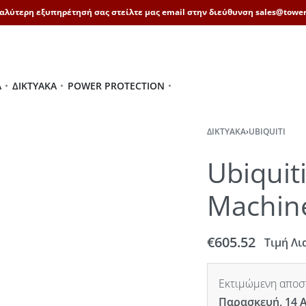
καλύτερη εξυπηρέτησή σας στείλτε μας email στην διεύθυνση sales@tower
Ά
ΔΙΚΤΥΑΚΆ
POWER PROTECTION
ΔΙΚΤΥΑΚΆ
›
UBIQUITI
Ubiquit
Machin
€
605.52
Τιμή Λι
Εκτιμώμενη αποστ
Παρασκευή, 14 