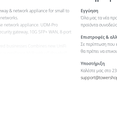
eway & network appliance for small to
Εγγύηση
 networks.
Όλα μας τα νέα προ
ise network appliance. UDM-Pro
προϊόντα συνοδεύον
 security gateway, 10G SFP+ WAN, 8-port
Επιστροφές & αλ
Σε περίπτωση που ε
sized businesses Combines new UniFi
θα πρέπει να επικο
o surveillance NVR with off-the-shelf
d 10G SFP+ LAN Enterprise-class
Υποστήριξη
GHz quad-core processor
Καλέστε μας στο 23
UniFi Cloud portal provides simple
support@towersho
plications.
ro as your network controller.
100/1000 RJ45 WAN Port (1) 1/10G SFP+