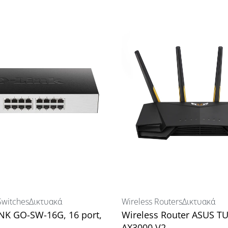
 (1) RPS DC Input
witches
Δικτυακά
Wireless Routers
Δικτυακά
INK GO-SW-16G, 16 port,
Wireless Router ASUS T
AX3000 V2