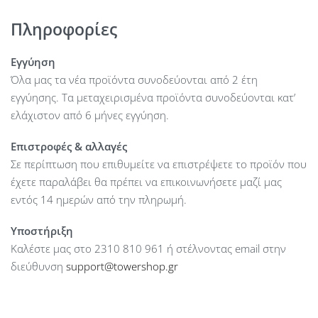
detection/prevention.
Using a persistent spectral scan, the AP constantly monitors
Πληροφορίες
the RF environment to check for both potential malicious
activity and the best channel for network performance.
Εγγύηση
Featuring an intuitive user interface, the UniFi Controller
Όλα μας τα νέα προϊόντα συνοδεύονται από 2 έτη
conducts device discovery, provisioning, monitoring, and
εγγύησης. Τα μεταχειρισμένα προϊόντα συνοδεύονται κατ’
configuration for centralized control of UniFi devices.
ελάχιστον από 6 μήνες εγγύηση.
Dimensions : 228 x 228 x 50 mm
Επιστροφές & αλλαγές
Weight With Mounting Kits : 1.20 kg 1.35 kg
Σε περίπτωση που επιθυμείτε να επιστρέψετε το προϊόν που
Networking Interface : (1) 10/100/1000 Ethernet Port (1) 1/10
έχετε παραλάβει θα πρέπει να επικοινωνήσετε μαζί μας
Gbps ICM Ethernet Port
εντός 14 ημερών από την πληρωμή.
Buttons : Reset
Υποστήριξη
Power Method : 802.3bt PoE
Καλέστε μας στο 2310 810 961 ή στέλνοντας email στην
Supported Voltage Range : 44 to 57VDC
διεύθυνση
support@towershop.gr
Power Supply : PoE Injector 50VDC, 1.2A Gigabit
Power Save : Supported
Beamforming : Supported