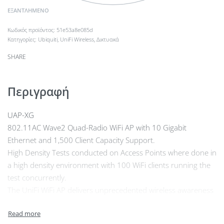
ΕΞΑΝΤΛΗΜΈΝΟ
51e53a8e085d
Κατηγορίες:
Ubiquiti
,
UniFi Wireless
,
Δικτυακά
SHARE
Περιγραφή
UAP-XG
802.11AC Wave2 Quad-Radio WiFi AP with 10 Gigabit
Ethernet and 1,500 Client Capacity Support.
High Density Tests conducted on Access Points where done in
a high density environment with 100 WiFi clients running the
test concurrently.
The UniFi WiFi AP delivers unprecedented wireless awareness
and security, including tools for real-time spectrum
monitoring, airtime utilization analytics, and intrusion