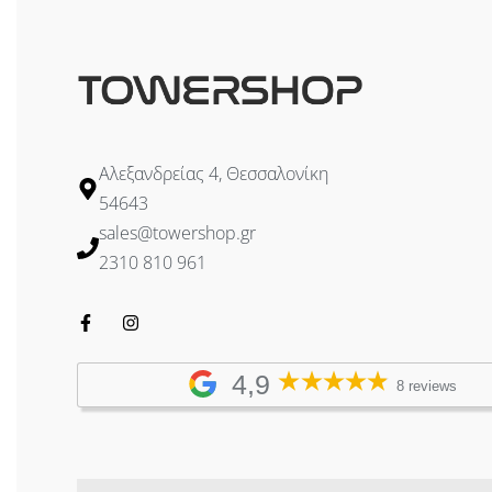
Max. Power Consumption : 0.6W
Display : 1.9 inch touchscreen
Buttons : Power button
Operating Temperature : 0 to 40° C
Operating Humidity : 10 to 90% non-condensing
Software Requirements : UniFi iOS 10.29.1+ / Android 10.30
Αλεξανδρείας 4, Θεσσαλονίκη
Compliance : NDAA Compliant, FCC, IC, CE
54643
sales@towershop.gr
2310 810 961
4,9
8 reviews