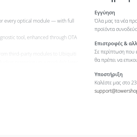
Εγγύηση
for every optical module — with full
Όλα μας τα νέα προ
προϊόντα συνοδεύον
gnostic tool, enhanced through OTA
Επιστροφές & αλ
Σε περίπτωση που ε
rom third-party modules to Ubiquiti
θα πρέπει να επικο
luding powering up a module’s laser
Υποστήριξη
Καλέστε μας στο 23
support@towersho
rol
y
)