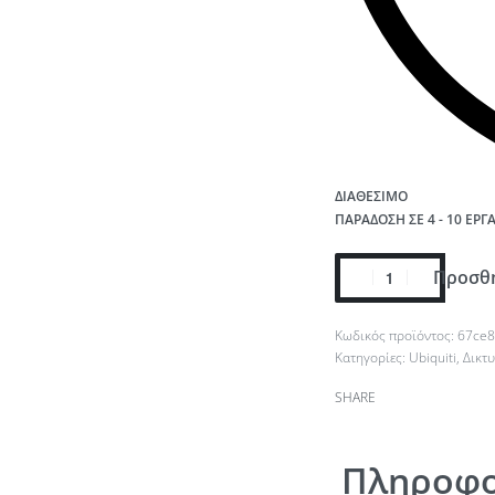
ΔΙΑΘΈΣΙΜΟ
ΠΑΡΆΔΟΣΗ ΣΕ 4 - 10 ΕΡΓ
Προσθή
67ce8
Κατηγορίες:
Ubiquiti
,
Δικτ
SHARE
Πληροφο