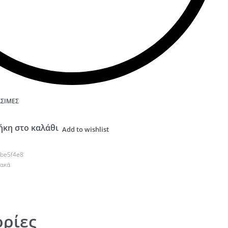
ΆΣΙΜΕΣ
κη στο καλάθι
Add to wishlist
be5f4e8
υακά
ρίες