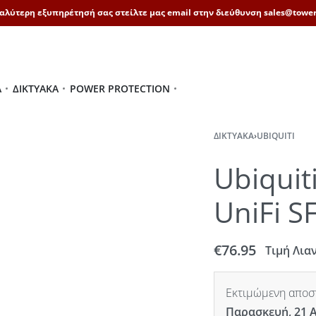
καλύτερη εξυπηρέτησή σας στείλτε μας email στην διεύθυνση sales@tower
Ά
ΔΙΚΤΥΑΚΆ
POWER PROTECTION
ΔΙΚΤΥΑΚΆ
›
UBIQUITI
Ubiquit
UniFi S
€
76.95
Τιμή Λια
Εκτιμώμενη αποστ
Παρασκευή, 21 