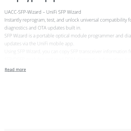
UACC-SFP-Wizard – UniFi SFP Wizard
Instantly reprogram, test, and unlock universal compatibility 
diagnostics and OTA updates built in.
SFP Wizard is a portable optical module programmer and dia
updates via the UniFi mobile app.
Using SFP Wizard, you can copy SFP transceiver information f
SFP/QSFP modules and read DDM diagnostic information, inc
for a link check.
Supported Form Factors : SFP, SFP+, SFP28, QSFP+, QSFP28
Diagnostics : SFP/QSFP transceiver diagnostics with laser cont
Networking Interface : BLE (Bluetooth Low Energy)
Power Method : Rechargeable 3.7V DC, 300mAh Li-ion batter
Battery Life (SFP) : Up to 75 minutes (continuous with laser on
Battery Life (QSFP) : Up to 35 minutes
Charging : USB-C (5V DC/0.5A)