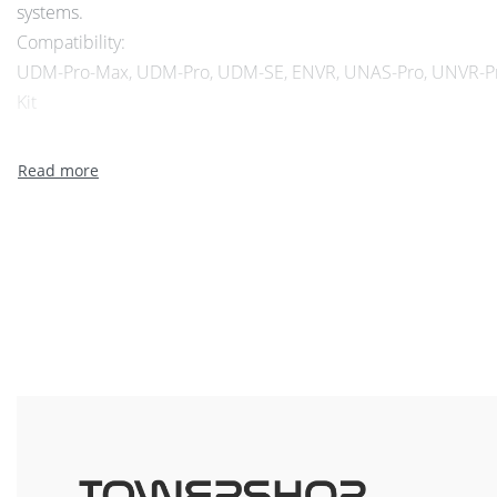
systems.
Compatibility:
UDM-Pro-Max, UDM-Pro, UDM-SE, ENVR, UNAS-Pro, UNVR-Pro
Kit
Dimensions : 147 x 101.9 x 26.1 mm
Hard disk form factor : 3.5-inch
Weight : 670 g
Capacity : 24TB
Management interface : SATA 6Gb/s
Rotation speed : 7200 RPM
Power method : 5V/12V input
Workload rating : 550TB/year
Mean time between failure (MTBF) : 2,000,000 h
Ambient operating temperature : 5°C to 60°C
Ambient operating humidity : 5 to 90% noncondensing
Certifications : CE, IC