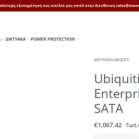
καλύτερη εξυπηρέτησή σας στείλτε μας email στην διεύθυνση sales@tower
Ά
ΔΙΚΤΥΑΚΆ
POWER PROTECTION
ΔΙΚΤΥΑΚΆ
›
UBIQUITI
Ubiquit
Enterpr
SATA
€
1,067.42
Τιμή 