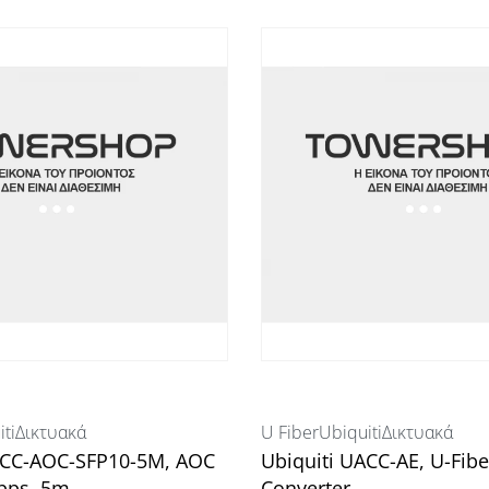
ti
Δικτυακά
U Fiber
Ubiquiti
Δικτυακά
ACC-AOC-SFP10-5M, AOC
Ubiquiti UACC-AE, U-Fib
Gbps, 5m
Converter