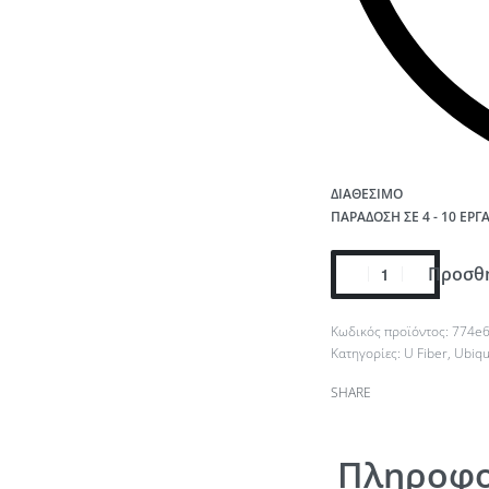
ΔΙΑΘΈΣΙΜΟ
ΠΑΡΆΔΟΣΗ ΣΕ 4 - 10 ΕΡΓ
Προσθή
774e
Κατηγορίες:
U Fiber
,
Ubiqu
SHARE
Πληροφο