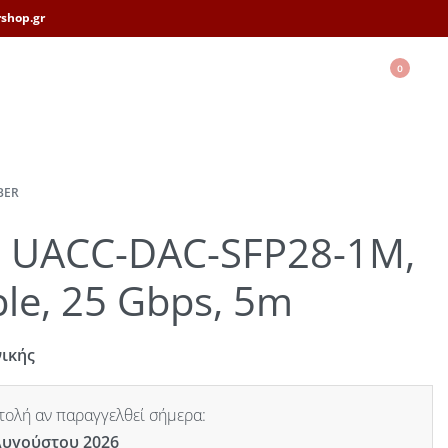
shop.gr
0
BER
ti UACC-DAC-SFP28-1M,
le, 25 Gbps, 5m
νικής
ολή αν παραγγελθεί σήμερα:
Αυγούστου 2026