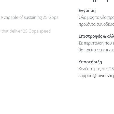
Εγγύηση
le capable of sustaining 25 Gbps
Όλα μας τα νέα προ
προϊόντα συνοδεύον
es that deliver 25 Gbps speed
Επιστροφές & αλ
Σε περίπτωση που ε
θα πρέπει να επικο
Υποστήριξη
Καλέστε μας στο 23
support@towersho