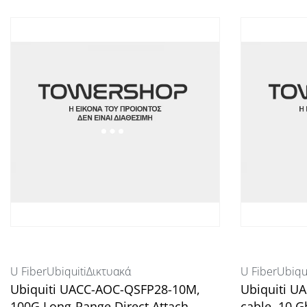
U Fiber
Ubiquiti
Δικτυακά
U Fiber
Ubiqui
Ubiquiti UACC-AOC-QSFP28-10M,
Ubiquiti U
100G Long-Range Direct Attach
cable, 10 