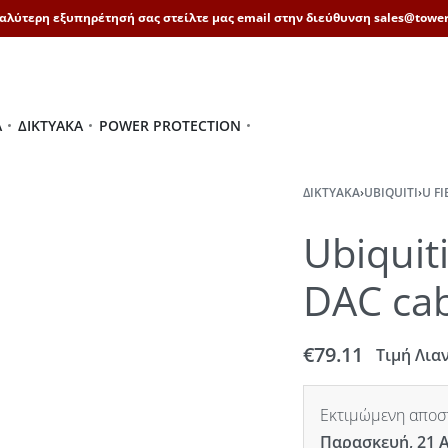
καλύτερη εξυπηρέτησή σας στείλτε μας email στην διεύθυνση sales@tower
Ά
ΔΙΚΤΥΑΚΆ
POWER PROTECTION
ΔΙΚΤΥΑΚΆ
›
UBIQUITI
›
U FI
Ubiqui
DAC cab
€
79.11
Τιμή Λια
Εκτιμώμενη αποστ
Παρασκευή, 21 