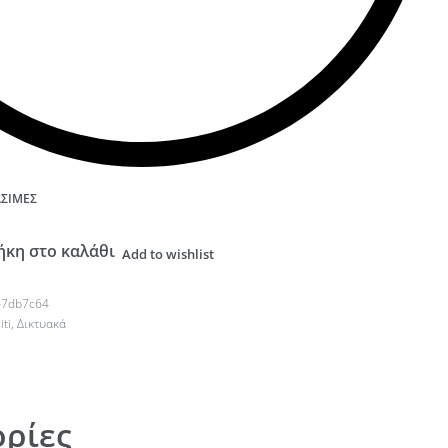
ΆΣΙΜΕΣ
κη στο καλάθι
Add to wishlist
67db7c64
iti
,
Δικτυακά
ρίες