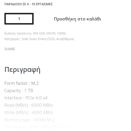
ΠΑΡΆΔΟΣΗ ΣΕ 4 - 10 ΕΡΓΆΣΙΜΕΣ
Προσθήκη στο καλάθι
KIN-SSD-SNV3S-1000G
Κατηγορίες:
Solid State Drives (SSD)
,
Αναβάθμιση
SHARE
Περιγραφή
Form factor : M.2
Capacity : 1 TB
Interface : PCIe 4.0 x4
Read (MB/s) : 6000 MB/s
Write (MB/s) : 4000 MB/s
Memory type : NVMe M.2
Dimensions (mm) : 80 x 22 x 3.5