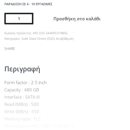
ΠΑΡΆΔΟΣΗ ΣΕ 4 - 10 ΕΡΓΆΣΙΜΕΣ
Προσθήκη στο καλάθι
KIN-SSD-SA400S37480G
Κατηγορίες:
Solid State Drives (SSD)
,
Αναβάθμιση
SHARE
Περιγραφή
Form factor : 2.5 inch
Capacity : 480 GB
Interface : SATA III
Read (MB/s) : 500
Write (MB/s) : 450
Memory type : TLC
Dimensions (mm) : 100.1 x 69.8 x 7