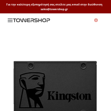
Για την καλύτερη εξυπηρέτησή σας στείλτε μας email στην διεύθυνση
sales@towershop.gr
0