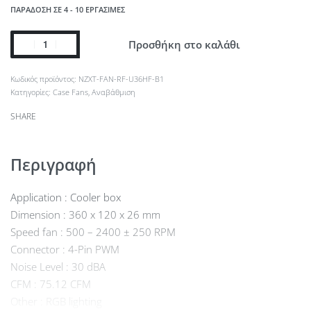
ΠΑΡΆΔΟΣΗ ΣΕ 4 - 10 ΕΡΓΆΣΙΜΕΣ
Προσθήκη στο καλάθι
NZXT-FAN-RF-U36HF-B1
Κατηγορίες:
Case Fans
,
Αναβάθμιση
SHARE
Περιγραφή
Application : Cooler box
Dimension : 360 x 120 x 26 mm
Speed fan : 500 – 2400 ± 250 RPM
Connector : 4-Pin PWM
Noise Level : 30 dBA
CFM : 75.12 CFM
Other : RGB lighting