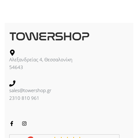
Αλεξανδρείας 4, Θεσσαλονίκη
54643
sales@towershop.gr
2310 810 961