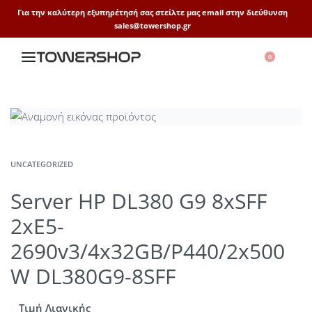
Για την καλύτερη εξυπηρέτησή σας στείλτε μας email στην διεύθυνση
sales@towershop.gr
0
UNCATEGORIZED
Server HP DL380 G9 8xSFF
2xE5-
2690v3/4x32GB/P440/2x500
W DL380G9-8SFF
Τιμή Λιανικής