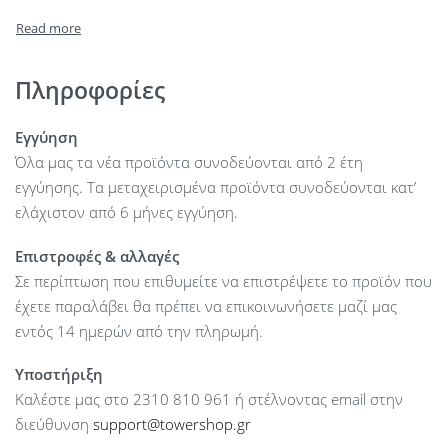
HDD Bays : –
Internal Storage (max) : 8 SFF HDD Bays
On board network : 4 x 1 GbE Network
Internal Raid Controllers : P440
Πληροφορίες
PCI Slots : 2 PCIe Standard
USB: 1 front, 2 internal, 2 rear
Εγγύηση
PSU: 2 x 500 W
Όλα μας τα νέα προϊόντα συνοδεύονται από 2 έτη
εγγύησης. Τα μεταχειρισμένα προϊόντα συνοδεύονται κατ’
ελάχιστον από 6 μήνες εγγύηση.
Επιστροφές & αλλαγές
Σε περίπτωση που επιθυμείτε να επιστρέψετε το προϊόν που
έχετε παραλάβει θα πρέπει να επικοινωνήσετε μαζί μας
εντός 14 ημερών από την πληρωμή.
Υποστήριξη
Καλέστε μας στο 2310 810 961 ή στέλνοντας email στην
διεύθυνση
support@towershop.gr