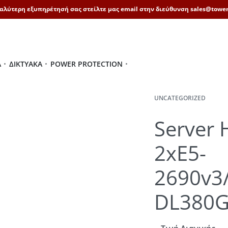
καλύτερη εξυπηρέτησή σας στείλτε μας email στην διεύθυνση sales@tower
Ά
ΔΙΚΤΥΑΚΆ
POWER PROTECTION
UNCATEGORIZED
Server 
2xE5-
2690v3
DL380G