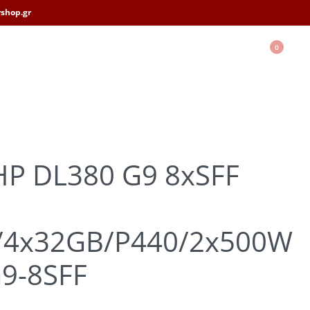
shop.gr
0
HP DL380 G9 8xSFF
/4x32GB/P440/2x500W
9-8SFF