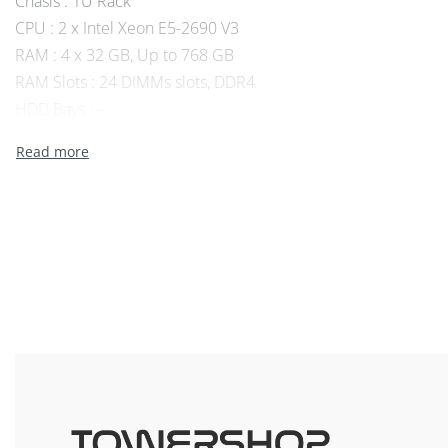
Chasis : 1U Rack
CPU : 2 x Intel Xeon E5-2690 V3
RAM : 4 x 32 GB, Up to 768 GB
RAM Slots : 24 DIMMs slots, DDR4
HDD Bays : –
Internal Storage (max) : 8 SFF HDD Bays
On board network : 4 x 1 GbE Network
Internal Raid Controllers : P440
PCI Slots : 2 PCIe Standard
USB: 1 front, 2 internal, 2 rear
PSU: 2 x 500 W