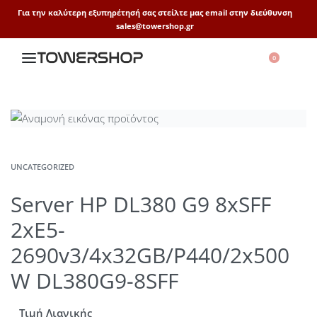
Για την καλύτερη εξυπηρέτησή σας στείλτε μας email στην διεύθυνση
sales@towershop.gr
0
UNCATEGORIZED
Server HP DL380 G9 8xSFF
2xE5-
2690v3/4x32GB/P440/2x500
W DL380G9-8SFF
Τιμή Λιανικής