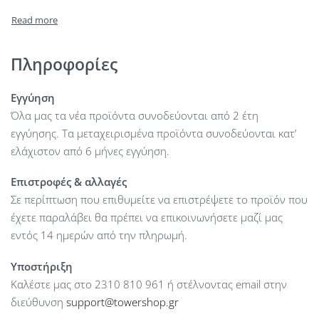
HDD Bays : –
Internal Storage (max) : 8 SFF HDD Bays
On board network : 4 x 1 GbE Network
Internal Raid Controllers : P440
Πληροφορίες
PCI Slots : 2 PCIe Standard
USB: 1 front, 2 internal, 2 rear
Εγγύηση
PSU: 2 x 500 W
Όλα μας τα νέα προϊόντα συνοδεύονται από 2 έτη
εγγύησης. Τα μεταχειρισμένα προϊόντα συνοδεύονται κατ’
ελάχιστον από 6 μήνες εγγύηση.
Επιστροφές & αλλαγές
Σε περίπτωση που επιθυμείτε να επιστρέψετε το προϊόν που
έχετε παραλάβει θα πρέπει να επικοινωνήσετε μαζί μας
εντός 14 ημερών από την πληρωμή.
Υποστήριξη
Καλέστε μας στο 2310 810 961 ή στέλνοντας email στην
διεύθυνση
support@towershop.gr