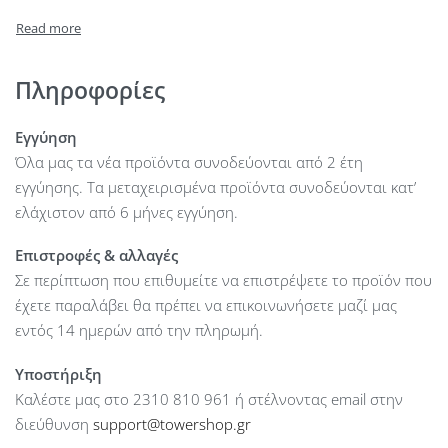
HDD Bays : –
Internal Storage (max) : 8 SFF HDD Bays
On board network : 4 x 1 GbE Network
Internal Raid Controllers : P440
Πληροφορίες
PCI Slots : 2 PCIe Standard
USB: 1 front, 2 internal, 2 rear
Εγγύηση
PSU: 2 x 500 W
Όλα μας τα νέα προϊόντα συνοδεύονται από 2 έτη
εγγύησης. Τα μεταχειρισμένα προϊόντα συνοδεύονται κατ’
ελάχιστον από 6 μήνες εγγύηση.
Επιστροφές & αλλαγές
Σε περίπτωση που επιθυμείτε να επιστρέψετε το προϊόν που
έχετε παραλάβει θα πρέπει να επικοινωνήσετε μαζί μας
εντός 14 ημερών από την πληρωμή.
Υποστήριξη
Καλέστε μας στο 2310 810 961 ή στέλνοντας email στην
διεύθυνση
support@towershop.gr