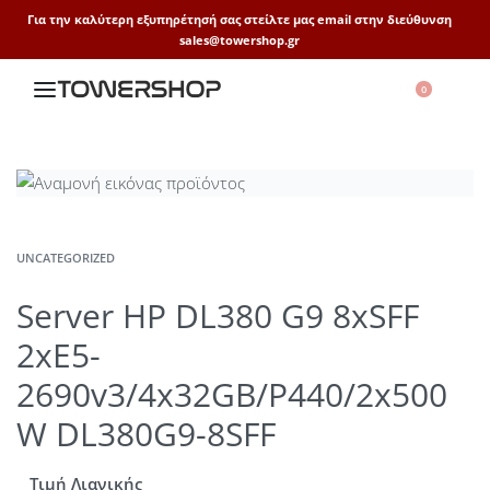
Για την καλύτερη εξυπηρέτησή σας στείλτε μας email στην διεύθυνση
sales@towershop.gr
0
UNCATEGORIZED
Server HP DL380 G9 8xSFF
2xE5-
2690v3/4x32GB/P440/2x500
W DL380G9-8SFF
Τιμή Λιανικής