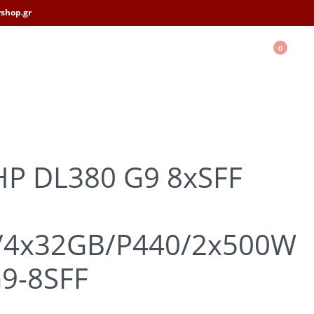
shop.gr
0
HP DL380 G9 8xSFF
/4x32GB/P440/2x500W
9-8SFF