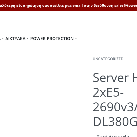
καλύτερη εξυπηρέτησή σας στείλτε μας email στην διεύθυνση sales@tower
Ά
ΔΙΚΤΥΑΚΆ
POWER PROTECTION
UNCATEGORIZED
Server 
2xE5-
2690v3
DL380G