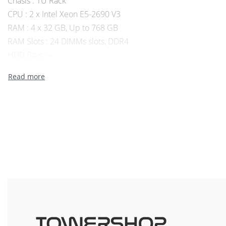
Chasis : 1U Rack
CPU : 2 x Intel Xeon E5-2690 V3
RAM : 4 x 32 GB, Up to 768 GB
RAM Slots : 24 DIMMs slots, DDR4
HDD Bays : –
Internal Storage (max) : 8 SFF HDD Bays
On board network : 4 x 1 GbE Network
Internal Raid Controllers : P440
PCI Slots : 2 PCIe Standard
USB: 1 front, 2 internal, 2 rear
PSU: 2 x 500 W