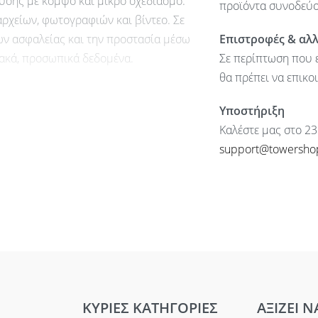
υσης με κομψό και μικρό σχεδιασμό.
προϊόντα συνοδεύον
αρχείων, φωτογραφιών και βίντεο. Σε
ν ασφαλείας και την προστασία μέσω
Επιστροφές & αλ
ακά, προσωπικά δεδομένα.
Σε περίπτωση που ε
θα πρέπει να επικο
Υποστήριξη
Καλέστε μας στο 23
support@towersho
ΚΥΡΙΕΣ ΚΑΤΗΓΟΡΙΕΣ
ΑΞΙΖΕΙ Ν