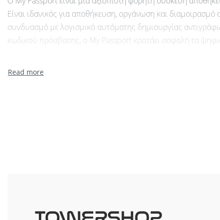
Ο My Passport είναι μια αξιόπιστη φορητή συσκευή αποθήκε
Είναι ιδανικός για αποθήκευση, οργάνωση και διαμοιρασμό 
συνδυασμό με λογισμικό αυτόματης δημιουργίας αντιγράφω
κωδικού πρόσβασης, ο My Passport κρατάει ασφαλή τα ψηφι