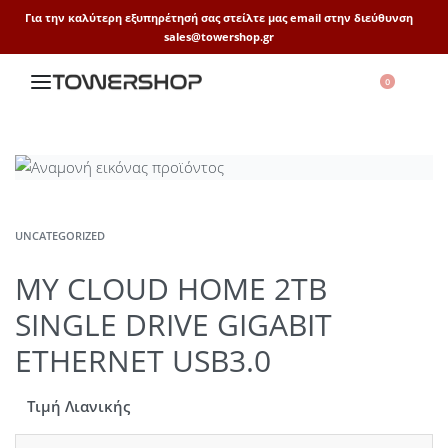
Για την καλύτερη εξυπηρέτησή σας στείλτε μας email στην διεύθυνση
sales@towershop.gr
0
UNCATEGORIZED
MY CLOUD HOME 2TB
SINGLE DRIVE GIGABIT
ETHERNET USB3.0
Τιμή Λιανικής