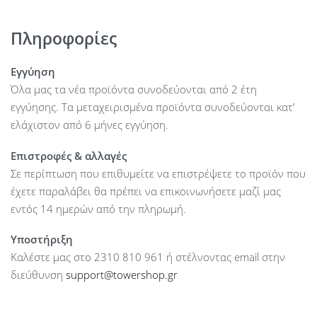
ασφαλείας, προστασία των δεδομένων με κωδικό
πρόσβασης και συγχρονισμό δεδομένων με τον επιτραπέζιο
Πληροφορίες
υπολογιστή.
Εγγύηση
Όλα μας τα νέα προϊόντα συνοδεύονται από 2 έτη
εγγύησης. Τα μεταχειρισμένα προϊόντα συνοδεύονται κατ’
ελάχιστον από 6 μήνες εγγύηση.
Επιστροφές & αλλαγές
Σε περίπτωση που επιθυμείτε να επιστρέψετε το προϊόν που
έχετε παραλάβει θα πρέπει να επικοινωνήσετε μαζί μας
εντός 14 ημερών από την πληρωμή.
Υποστήριξη
Καλέστε μας στο 2310 810 961 ή στέλνοντας email στην
διεύθυνση
support@towershop.gr