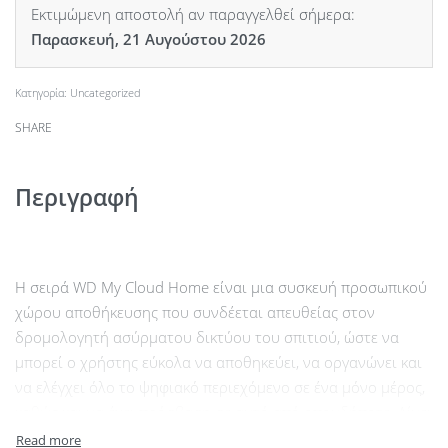
Εκτιμώμενη αποστολή αν παραγγελθεί σήμερα:
Παρασκευή, 21 Αυγούστου 2026
Κατηγορία:
Uncategorized
SHARE
Περιγραφή
Η σειρά WD Μy Cloud Home είναι μια συσκευή προσωπικού
χώρου αποθήκευσης που συνδέεται απευθείας στον
δρομολογητή ασύρματου δικτύου του σπιτιού, ώστε να
μπορεί ο χρήστης εύκολα να αποθηκεύει, να οργανώνει και
να ελέγχει όλο το ψηφιακό περιεχόμενο σε ένα μόνο μέρος,
καθώς και να έχει πρόσβαση σε αυτό από οπουδήποτε. Δίνει
τη δυνατότητα αυτόματης δημιουργίας αντιγράφων