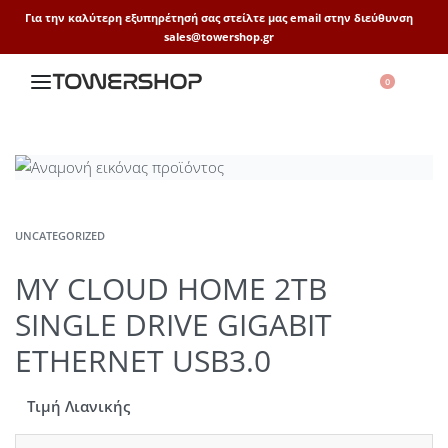
Για την καλύτερη εξυπηρέτησή σας στείλτε μας email στην διεύθυνση
sales@towershop.gr
0
UNCATEGORIZED
MY CLOUD HOME 2TB
SINGLE DRIVE GIGABIT
ETHERNET USB3.0
Τιμή Λιανικής