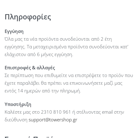
ασφαλείας, προστασία των δεδομένων με κωδικό
πρόσβασης και συγχρονισμό δεδομένων με τον επιτραπέζιο
Πληροφορίες
υπολογιστή.
Εγγύηση
Όλα μας τα νέα προϊόντα συνοδεύονται από 2 έτη
εγγύησης. Τα μεταχειρισμένα προϊόντα συνοδεύονται κατ’
ελάχιστον από 6 μήνες εγγύηση.
Επιστροφές & αλλαγές
Σε περίπτωση που επιθυμείτε να επιστρέψετε το προϊόν που
έχετε παραλάβει θα πρέπει να επικοινωνήσετε μαζί μας
εντός 14 ημερών από την πληρωμή.
Υποστήριξη
Καλέστε μας στο 2310 810 961 ή στέλνοντας email στην
διεύθυνση
support@towershop.gr