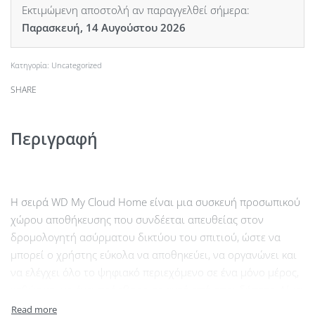
Εκτιμώμενη αποστολή αν παραγγελθεί σήμερα:
Παρασκευή, 14 Αυγούστου 2026
Κατηγορία:
Uncategorized
SHARE
Περιγραφή
Η σειρά WD Μy Cloud Home είναι μια συσκευή προσωπικού
χώρου αποθήκευσης που συνδέεται απευθείας στον
δρομολογητή ασύρματου δικτύου του σπιτιού, ώστε να
μπορεί ο χρήστης εύκολα να αποθηκεύει, να οργανώνει και
να ελέγχει όλο το ψηφιακό περιεχόμενο σε ένα μόνο μέρος,
καθώς και να έχει πρόσβαση σε αυτό από οπουδήποτε. Δίνει
τη δυνατότητα αυτόματης δημιουργίας αντιγράφων