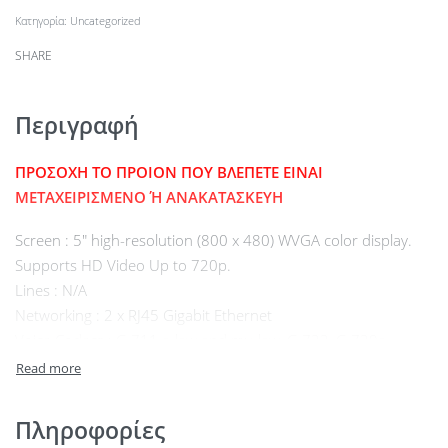
Κατηγορία:
Uncategorized
SHARE
Περιγραφή
ΠΡΟΣΟΧΗ ΤΟ ΠΡΟΙΟΝ ΠΟΥ ΒΛΕΠΕΤΕ ΕΙΝΑΙ
ΜΕΤΑΧΕΙΡΙΣΜΕΝΟ Ή ΑΝΑΚΑΤΑΣΚΕΥΗ
Screen : 5″ high-resolution (800 x 480) WVGA color display.
Supports HD Video Up to 720p.
Lines : N/A
Networking : 2 x RJ45 Gigabit Ethernet
Voice Codecs : G.711 a-law and mu-law, G.722, G.729a,
Internet Low Bitrate Codec (iLBC), and Internet Speech Audio
Codec (iSAC)
Network Features : Session Initiation Protocol (SIP) for
Πληροφορίες
signaling, Session Description Protocol (SDP), IPv4 and IPv6,