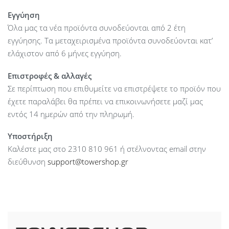
UDP, GARP, LLDP-MED
Εγγύηση
Signaling protocol support : Skinny Client Control Protocol
Όλα μας τα νέα προϊόντα συνοδεύονται από 2 έτη
(SCCP) and Session Initiation Protocol (SIP) with Cisco call
εγγύησης. Τα μεταχειρισμένα προϊόντα συνοδεύονται κατ’
control
ελάχιστον από 6 μήνες εγγύηση.
Power Supply : N/A
Dimensions : 228.8 x 257.3 x 98.4 mm
Επιστροφές & αλλαγές
Weight : 1.35 kg
Σε περίπτωση που επιθυμείτε να επιστρέψετε το προϊόν που
έχετε παραλάβει θα πρέπει να επικοινωνήσετε μαζί μας
εντός 14 ημερών από την πληρωμή.
Υποστήριξη
Καλέστε μας στο 2310 810 961 ή στέλνοντας email στην
διεύθυνση
support@towershop.gr