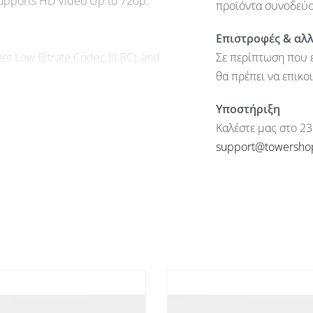
 Supports HD Video Up to 720p.
προϊόντα συνοδεύον
Επιστροφές & αλ
et Low Bitrate Codec (iLBC), and
Σε περίπτωση που ε
θα πρέπει να επικο
ing, Session Description Protocol (SDP),
Υποστήριξη
Καλέστε μας στο 23
CCP) and Session Initiation Protocol
support@towersho