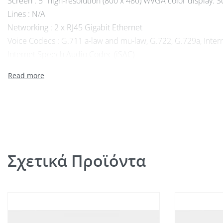
Screen : 5″ high-resolution (800 x 480) WVGA color display.
Lines : N/A
Networking : 2 x RJ45 Gigabit Ethernet
Voice Codecs : G.711 a-law and mu-law, G.722, G.729a, Intern
Internet Speech Audio Codec (iSAC)
Network Features : Session Initiation Protocol (SIP) for signal
IPv4 and IPv6, UDP, GARP, LLDP-MED
Signaling protocol support : Skinny Client Control Protocol (S
(SIP) with Cisco call control
Power Supply : N/A
Dimensions : 228.8 x 257.3 x 98.4 mm
Weight : 1.35 kg
Σχετικά Προϊόντα