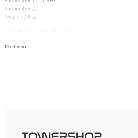
Partnumber 1 : 0529FG
Partnumber 2 :
Weight : 0.4 kg
Part Category: Hard Disk Drives