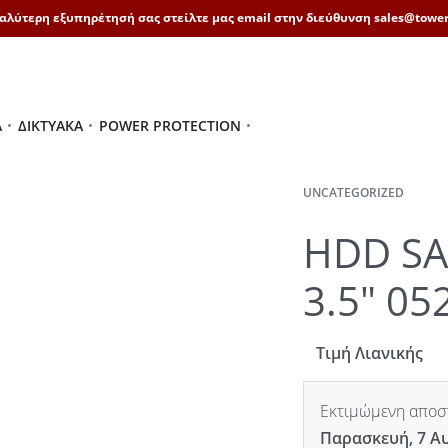
καλύτερη εξυπηρέτησή σας στείλτε μας email στην διεύθυνση sales@tower
Ά
ΔΙΚΤΥΑΚΆ
POWER PROTECTION
UNCATEGORIZED
HDD SA
3.5″ 05
Τιμή Λιανικής
Εκτιμώμενη αποστ
Παρασκευή, 7 Α