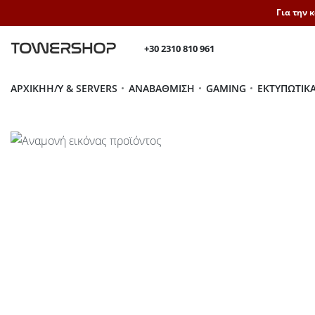
Για την 
+30 2310 810 961
ΑΡΧΙΚΉ
H/Y & SERVERS
ΑΝΑΒΆΘΜΙΣΗ
GAMING
ΕΚΤΥΠΩΤΙΚ