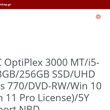
shop.gr
0
 OptiPlex 3000 MT/i5-
8GB/256GB SSD/UHD
cs 770/DVD-RW/Win 10
n 11 Pro License)/5Y
port NBD