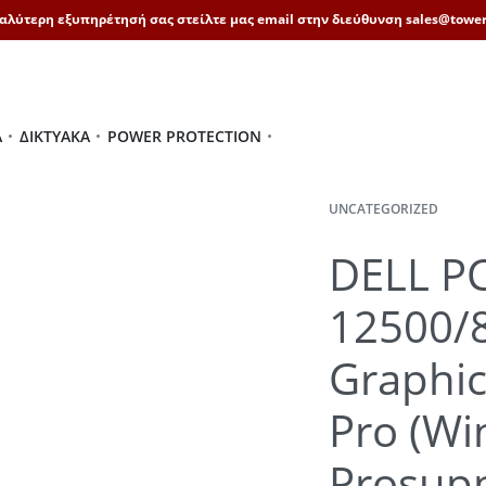
καλύτερη εξυπηρέτησή σας στείλτε μας email στην διεύθυνση sales@tower
Ά
ΔΙΚΤΥΑΚΆ
POWER PROTECTION
UNCATEGORIZED
DELL PC
12500/
Graphi
Pro (Wi
Prosup