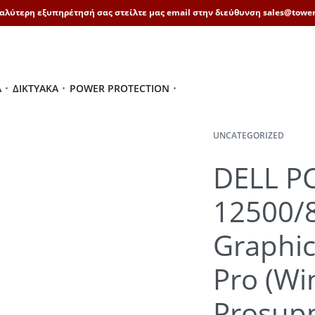
καλύτερη εξυπηρέτησή σας στείλτε μας email στην διεύθυνση sales@tower
Ά
ΔΙΚΤΥΑΚΆ
POWER PROTECTION
UNCATEGORIZED
DELL PC
12500/
Graphi
Pro (Wi
Prosup