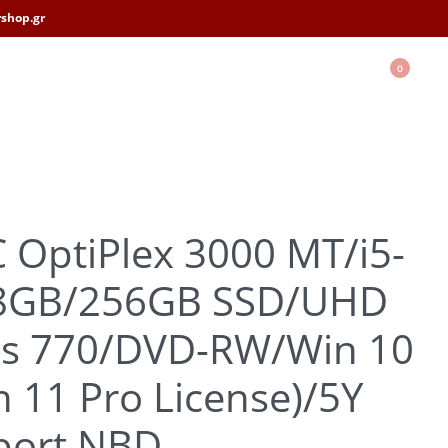
shop.gr
0
 OptiPlex 3000 MT/i5-
8GB/256GB SSD/UHD
cs 770/DVD-RW/Win 10
n 11 Pro License)/5Y
port NBD