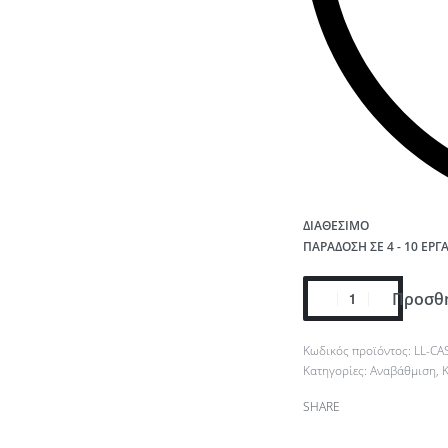
ΔΙΑΘΈΣΙΜΟ
ΠΑΡΆΔΟΣΗ ΣΕ 4 - 10 ΕΡΓ
Προσθή
LL-CA
Κατηγορίες:
Αναβάθμιση
,
Κ
SHARE