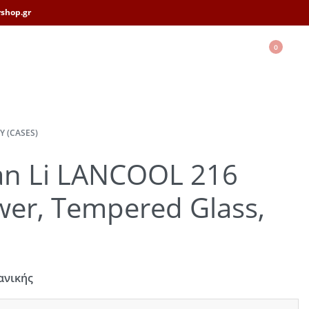
shop.gr
0
Υ (CASES)
an Li LANCOOL 216
er, Tempered Glass,
ανικής