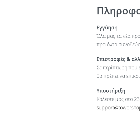
Πληροφο
Εγγύηση
Όλα μας τα νέα προ
προϊόντα συνοδεύον
Επιστροφές & αλ
Σε περίπτωση που ε
θα πρέπει να επικο
280/360mm; Rear: 240 mm;
Υποστήριξη
Καλέστε μας στο 23
support@towersho