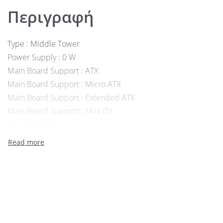
Περιγραφή
Type : Middle Tower
Power Supply : 0 W
Main Board Support : ATX
Main Board Support : Micro ATX
Main Board Support : Extended ATX
Main Board Support : Mini ITX
Included fans : 3
Radiator Compatibility : Front: 240/280/360mm; Top: 240/
Maximum CPU Cooler Height : up to 180.5 mm
Maximum GPU Length : up to 392 mm
Maximum PSU Length : up to 220 mm
Dimensions (mm) : 480.9 x 235 x 491.7 mm
Drive bays accessible : No
Hidden drive bays : 4 x 2.5″