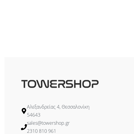
Hidden drive bays : 2 x 2.5″ + 2 x 3.5″
Expansion Slots : 7
Colour : Black
Αλεξανδρείας 4, Θεσσαλονίκη
54643
sales@towershop.gr
2310 810 961