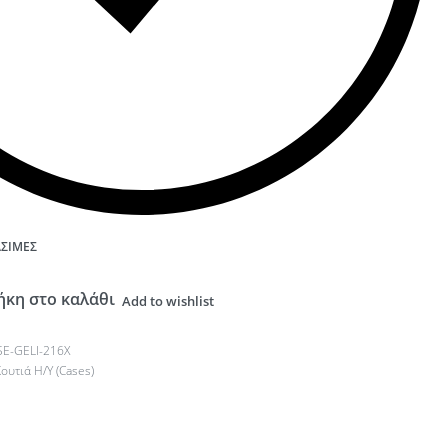
ΆΣΙΜΕΣ
κη στο καλάθι
Add to wishlist
SE-GELI-216X
ουτιά Η/Υ (Cases)