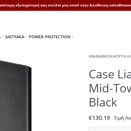
καλύτερη εξυπηρέτησή σας στείλτε μας email στην διεύθυνση sales@tower
Ά
ΔΙΚΤΥΑΚΆ
POWER PROTECTION
ΑΝΑΒΆΘΜΙΣΗ
›
ΚΟΥΤΙΆ Η/
Case Li
Mid-Tow
Black
€
130.19
Τιμή Λι