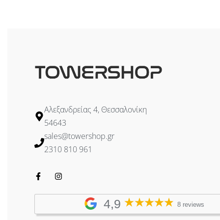
Διαβάστε περ
Αλεξανδρείας 4, Θεσσαλονίκη
54643
sales@towershop.gr
2310 810 961
4,9
8 reviews