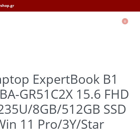
shop.gr
0
aptop ExpertBook B1
BA-GR51C2X 15.6 FHD
-1235U/8GB/512GB SSD
in 11 Pro/3Y/Star