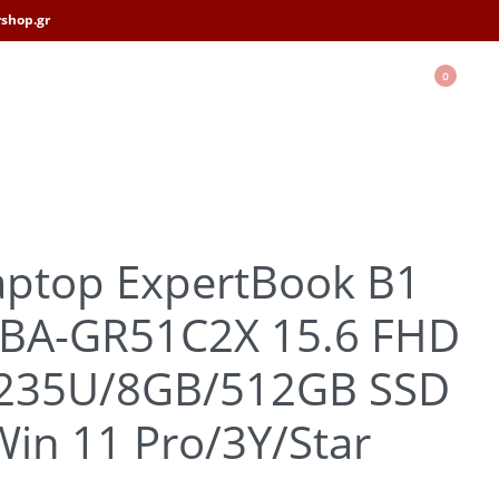
shop.gr
0
aptop ExpertBook B1
BA-GR51C2X 15.6 FHD
-1235U/8GB/512GB SSD
in 11 Pro/3Y/Star