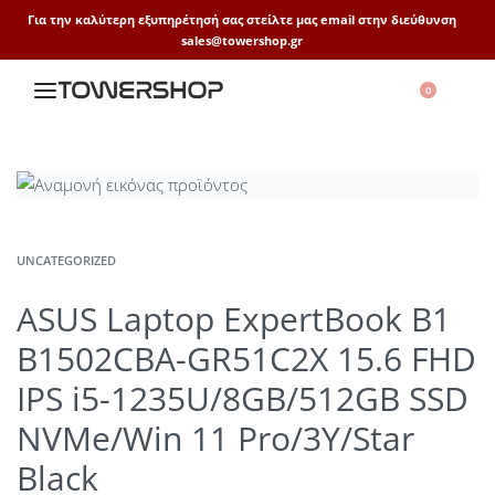
Για την καλύτερη εξυπηρέτησή σας στείλτε μας email στην διεύθυνση
sales@towershop.gr
0
UNCATEGORIZED
ASUS Laptop ExpertBook B1
B1502CBA-GR51C2X 15.6 FHD
IPS i5-1235U/8GB/512GB SSD
NVMe/Win 11 Pro/3Y/Star
Black