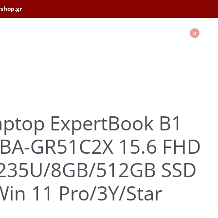
shop.gr
0
aptop ExpertBook B1
BA-GR51C2X 15.6 FHD
-1235U/8GB/512GB SSD
in 11 Pro/3Y/Star