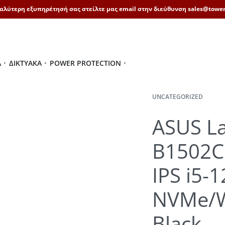
καλύτερη εξυπηρέτησή σας στείλτε μας email στην διεύθυνση sales@tower
Ά
ΔΙΚΤΥΑΚΆ
POWER PROTECTION
UNCATEGORIZED
ASUS L
B1502C
IPS i5
NVMe/W
Black