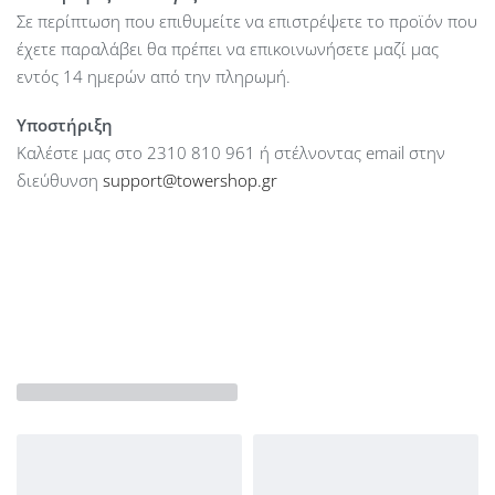
Σε περίπτωση που επιθυμείτε να επιστρέψετε το προϊόν που
Ports : 2 × Thunderbolt / USB 4
έχετε παραλάβει θα πρέπει να επικοινωνήσετε μαζί μας
Ports : MagSafe 3
εντός 14 ημερών από την πληρωμή.
Bluetooth : Bluetooth 5.3
Web Camera : 12 MP Center Stage
Υποστήριξη
Battery : lithium polymer battery 53.8 Wh
Καλέστε μας στο 2310 810 961 ή στέλνοντας email στην
Keyboard : Latin
διεύθυνση
support@towershop.gr
OS : Mac OS
Dimension : 30.4 x 21.5 x 1.13 cm
Colour : Midnight