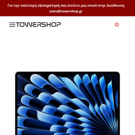
Για την καλύτερη εξυπηρέτησή σας στείλτε μας email στην διεύθυνση
sales@towershop.gr
0