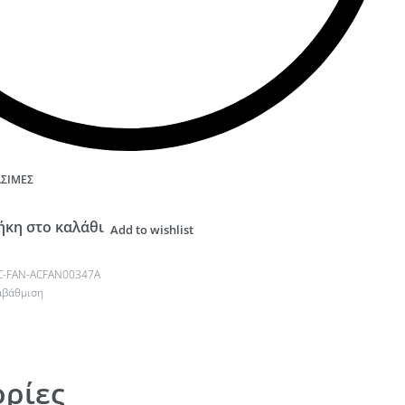
ΆΣΙΜΕΣ
κη στο καλάθι
Add to wishlist
C-FAN-ACFAN00347A
αβάθμιση
ρίες