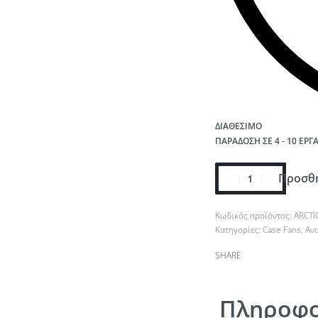
ΔΙΑΘΈΣΙΜΟ
ΠΑΡΆΔΟΣΗ ΣΕ 4 - 10 ΕΡΓ
Προσθή
ARCTI
Κατηγορίες:
Case Fans
,
Αν
SHARE
Πληροφο