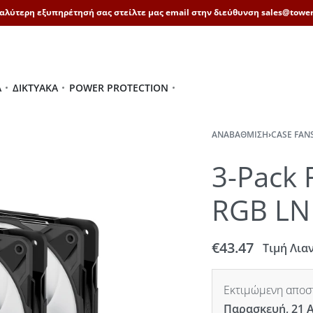
καλύτερη εξυπηρέτησή σας στείλτε μας email στην διεύθυνση sales@tower
Ά
ΔΙΚΤΥΑΚΆ
POWER PROTECTION
ΑΝΑΒΆΘΜΙΣΗ
›
CASE FAN
3-Pack 
RGB L
€
43.47
Τιμή Λια
Εκτιμώμενη αποστ
Παρασκευή, 21 