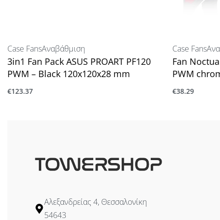
Case Fans
Αναβάθμιση
Case Fans
Ανα
3in1 Fan Pack ASUS PROART PF120
Fan Noctu
PWM – Black 120x120x28 mm
PWM chrom
€
123.37
€
38.29
Προσθήκη στο καλάθι
Προσθήκη στ
Αλεξανδρείας 4, Θεσσαλονίκη
54643