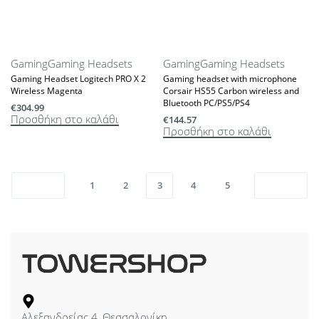
Gaming
Gaming Headsets
Gaming
Gaming Headsets
Gaming Headset Logitech PRO X 2
Gaming headset with microphone
Wireless Magenta
Corsair HS55 Carbon wireless and
Bluetooth PC/PS5/PS4
€
304.99
Προσθήκη στο καλάθι
€
144.57
Προσθήκη στο καλάθι
1
2
3
4
5
Αλεξανδρείας 4, Θεσσαλονίκη