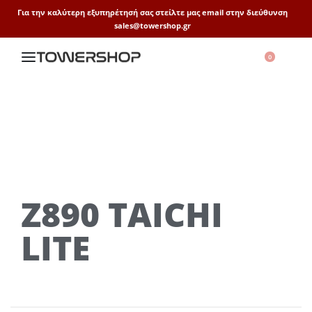
Για την καλύτερη εξυπηρέτησή σας στείλτε μας email στην διεύθυνση
sales@towershop.gr
0
Z890 TAICHI
LITE