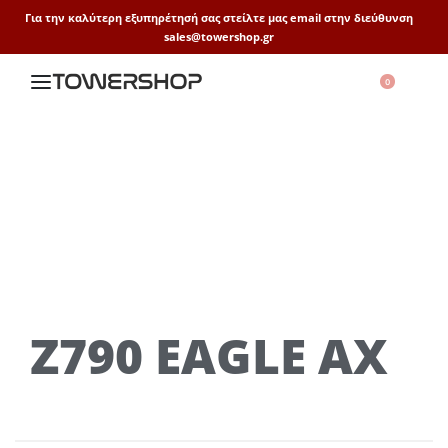
Για την καλύτερη εξυπηρέτησή σας στείλτε μας email στην διεύθυνση
sales@towershop.gr
0
Z790 EAGLE AX